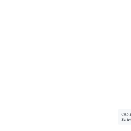
Ciao, 
Scrivi