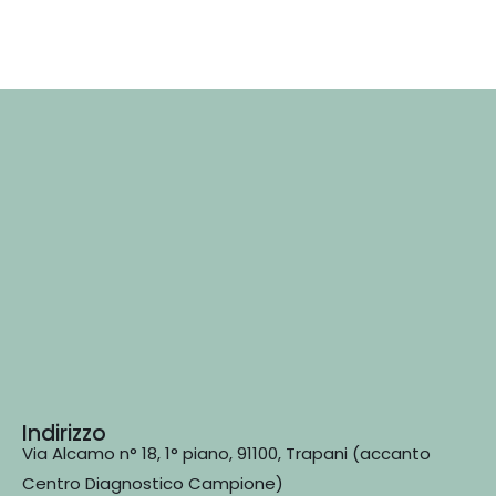
Indirizzo
Via Alcamo n° 18, 1° piano, 91100, Trapani (accanto
Centro Diagnostico Campione)